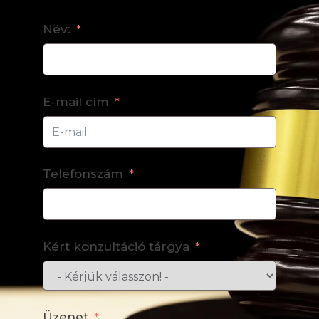
Név:
E-mail cím
Telefonszám
Kért konzultáció tárgya
Üzenet