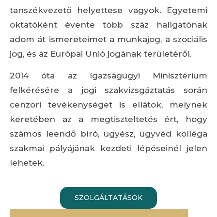
tanszékvezető helyettese vagyok. Egyetemi
oktatóként évente több száz hallgatónak
adom át ismereteimet a munkajog, a szociális
jog, és az Európai Unió jogának területéről.
2014 óta az Igazságügyi Minisztérium
felkérésére a jogi szakvizsgáztatás során
cenzori tevékenységet is ellátok, melynek
keretében az a megtiszteltetés ért, hogy
számos leendő bíró, ügyész, ügyvéd kolléga
szakmai pályájának kezdeti lépéseinél jelen
lehetek.
SZOLGÁLTATÁSOK