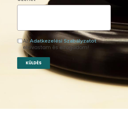
Az
Adatkezelési Szabályzatot
elolvastam és elfogadom!
KÜLDÉS